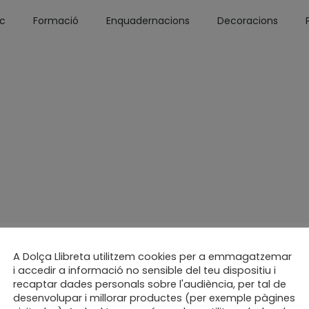
óc
Formació
Enquadernacions
Decoracions
A Dolça Llibreta utilitzem cookies per a emmagatzemar
i accedir a informació no sensible del teu dispositiu i
recaptar dades personals sobre l'audiència, per tal de
desenvolupar i millorar productes (per exemple pàgines