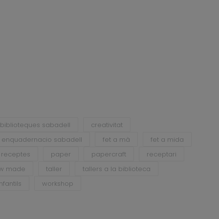
biblioteques sabadell
creativitat
enquadernacio sabadell
fet a mà
fet a mida
e receptes
paper
papercraft
receptari
ow made
taller
tallers a la biblioteca
infantils
workshop