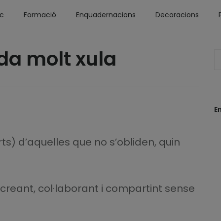
óc
Formació
Enquadernacions
Decoracions
rda molt xula
E
rts) d’aquelles que no s’obliden, quin
 creant, col·laborant i compartint sense