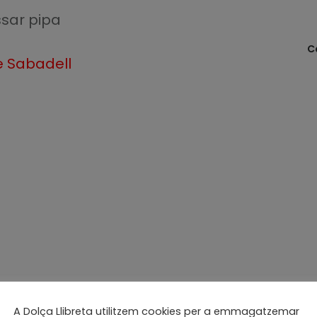
ssar pipa
C
de Sabadell
A Dolça Llibreta utilitzem cookies per a emmagatzemar