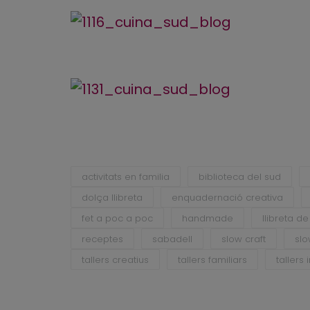
activitats en familia
biblioteca del sud
dolça llibreta
enquadernació creativa
fet a poc a poc
handmade
llibreta d
receptes
sabadell
slow craft
sl
tallers creatius
tallers familiars
tallers 