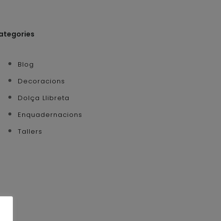
ategories
Blog
Decoracions
Dolça Llibreta
Enquadernacions
Tallers