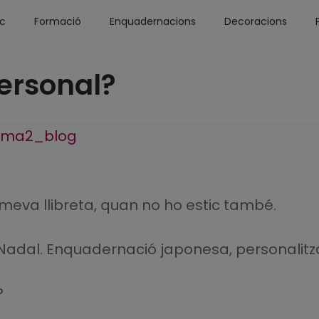
óc
Formació
Enquadernacions
Decoracions
ersonal?
 meva llibreta, quan no ho estic també.
 Nadal. Enquadernació japonesa, personalitz
?