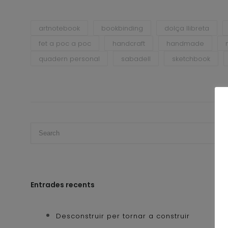
artnotebook
bookbinding
dolça llibreta
fet a poc a poc
handcraft
handmade
quadern personal
sabadell
sketchbook
Entrades recents
Desconstruir per tornar a construir