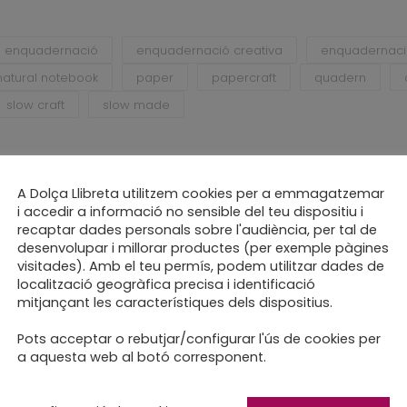
enquadernació
enquadernació creativa
enquadernaci
natural notebook
paper
papercraft
quadern
slow craft
slow made
A Dolça Llibreta utilitzem cookies per a emmagatzemar
i accedir a informació no sensible del teu dispositiu i
recaptar dades personals sobre l'audiència, per tal de
desenvolupar i millorar productes (per exemple pàgines
visitades). Amb el teu permís, podem utilitzar dades de
localització geogràfica precisa i identificació
mitjançant les característiques dels dispositius.
Pots acceptar o rebutjar/configurar l'ús de cookies per
a aquesta web al botó corresponent.