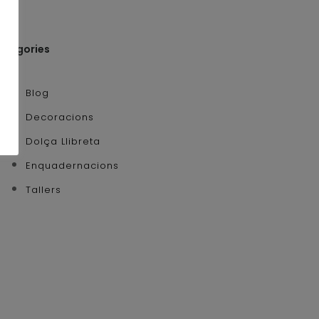
ategories
Blog
Decoracions
Dolça Llibreta
Enquadernacions
Tallers