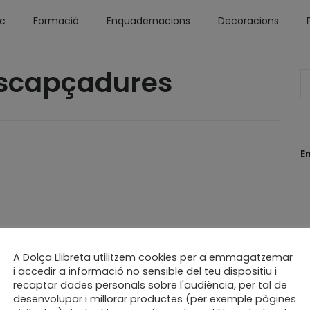
óc
Formació
Enquadernacions
Decoracions
 escapçadures
E
A Dolça Llibreta utilitzem cookies per a emmagatzemar
i accedir a informació no sensible del teu dispositiu i
recaptar dades personals sobre l'audiència, per tal de
desenvolupar i millorar productes (per exemple pàgines
ernació
enquadernació creativa