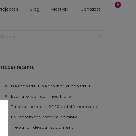
0
Projectes
Blog
Mostrari
Contacte
ntrades recents
Desconstruir per tornar a construir
Escriure per ser més lliure
Tallers Herbaris 2020 edició renovada
Pel setembre tothom sembra
Treballar descansadament