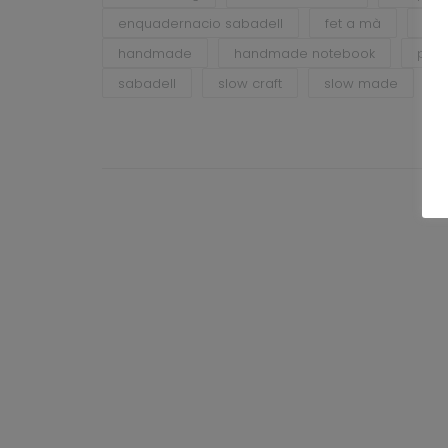
enquadernacio sabadell
fet a mà
fet
handmade
handmade notebook
pap
sabadell
slow craft
slow made