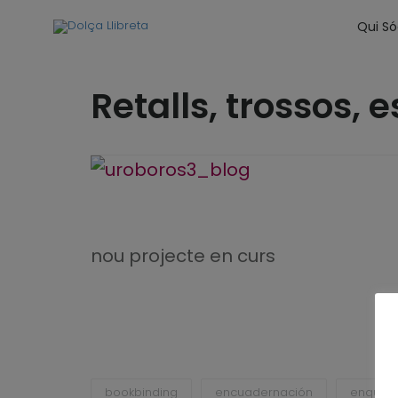
Qui S
Retalls, trossos,
nou projecte en curs
bookbinding
encuadernación
enquad