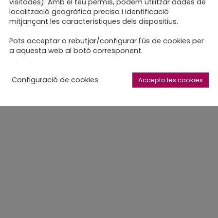
visitades). Amb el teu permís, podem utilitzar dades de
 a mida
fet a poc a poc
handcraft
localització geogràfica precisa i identificació
mitjançant les característiques dels dispositius.
er
papercraft
relier
religatura
C
Pots acceptar o rebutjar/configurar l'ús de cookies per
a aquesta web al botó corresponent.
Configuració de cookies
Accepto les cookies