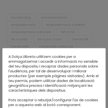
bookbinding
encuadernación
enquadernació
enquadernació creativa
enquadernacio sabadell
fet a mà
fet a mida
fet a poc a poc
handcraft
handmade
handmade notebook
new project
paper
papercraft
A Dolça Llibreta utilitzem cookies per a
projecte nou
relier
religatura
emmagatzemar i accedir a informació no sensible
del teu dispositiu i recaptar dades personals sobre
reliure
sabadell
slow craft
l'audiència, per tal de desenvolupar i millorar
slow made
productes (per exemple pàgines visitades). Amb el
teu permís, podem utilitzar dades de localització
geogràfica precisa i identificació mitjançant les
característiques dels dispositius.
Pots acceptar o rebutjar/configurar l'ús de cookies
per a aquesta web al botó corresponent.