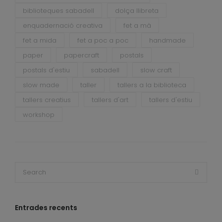
biblioteques sabadell
dolça llibreta
enquadernació creativa
fet a mà
fet a mida
fet a poc a poc
handmade
paper
papercraft
postals
postals d'estiu
sabadell
slow craft
slow made
taller
tallers a la biblioteca
tallers creatius
tallers d'art
tallers d'estiu
workshop
Entrades recents