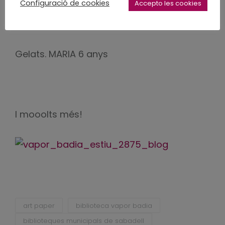
Configuració de cookies
Accepto les cookies
Gelats. MARIA 6 anys
I mooolts més!
art paper
biblioteca vapor badia
biblioteques municipals de sabadell