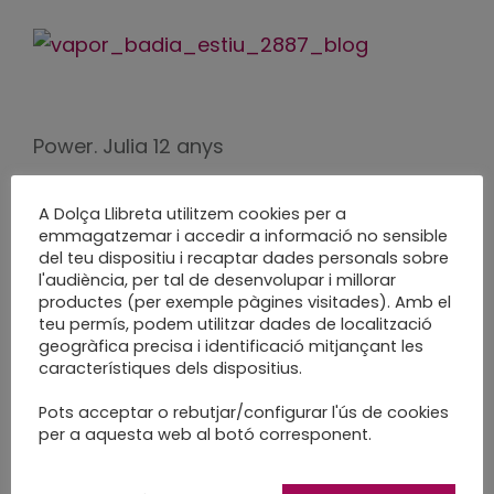
Power. Julia 12 anys
A Dolça Llibreta utilitzem cookies per a
emmagatzemar i accedir a informació no sensible
del teu dispositiu i recaptar dades personals sobre
l'audiència, per tal de desenvolupar i millorar
productes (per exemple pàgines visitades). Amb el
teu permís, podem utilitzar dades de localització
geogràfica precisa i identificació mitjançant les
característiques dels dispositius.
Roba estesa. MARIA 9 anys
Pots acceptar o rebutjar/configurar l'ús de cookies
per a aquesta web al botó corresponent.