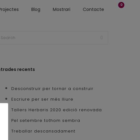
0
Projectes
Blog
Mostrari
Contacte
ntrades recents
Desconstruir per tornar a construir
Escriure per ser més lliure
Tallers Herbaris 2020 edició renovada
Pel setembre tothom sembra
Treballar descansadament