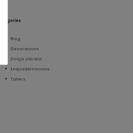
ategories
Blog
Decoracions
Dolça Llibreta
Enquadernacions
Tallers