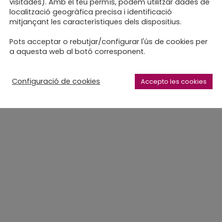
visitades). Amb el teu permís, podem utilitzar dades de
localització geogràfica precisa i identificació
mitjançant les característiques dels dispositius.
C
Pots acceptar o rebutjar/configurar l'ús de cookies per
a aquesta web al botó corresponent.
Configuració de cookies
Accepto les cookies