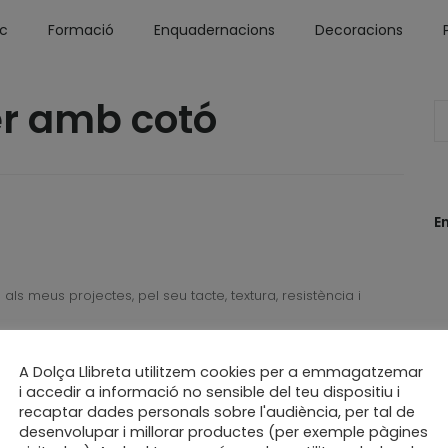
óc
Formació
Enquadernacions
Decoracions
er amb cotó
E
s meus projectes, pel seu tacte, textura, resistència i
ding
cotó
cotoner
dolça llibreta
A Dolça Llibreta utilitzem cookies per a emmagatzemar
fet a mà
fet a mida
fet a poc a poc
i accedir a informació no sensible del teu dispositiu i
recaptar dades personals sobre l'audiència, per tal de
sabadell
slow craft
slow made
desenvolupar i millorar productes (per exemple pàgines