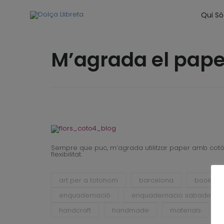
Qui S
M’agrada el pap
Sempre que puc, m’agrada utilitzar paper amb cotó al
flexibilitat.
art per a totohom
barcelona
bookbin
enquadernació
enquadernacio sabadell
handcraft
handmade
materials