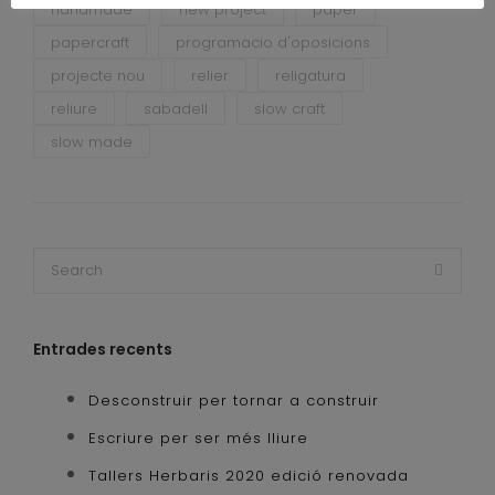
handmade
new project
paper
papercraft
programacio d'oposicions
projecte nou
relier
religatura
reliure
sabadell
slow craft
slow made
Entrades recents
Desconstruir per tornar a construir
Escriure per ser més lliure
Tallers Herbaris 2020 edició renovada