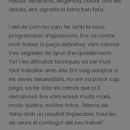
Passió, dedicació, exigència, cuidar tots els
detalls, ens agrada la feina ben feta.
I així és com ho vam fer amb la seva
programació d’oposicions. Ens va costar
molt trobar la peça definitiva, vam canviar
tres vegades de tipus d’enquadernació.
Tot i les dificultat tècniques va ser molt
fàcil treballar amb ella. Em vaig adaptar a
les seves necessitats, no em va posar cap
pega, va fer tots els canvis que jo li
demanava. Ens vam enviar molts mails,
molts àudios, moltes fotos… Mesos de
feina amb un resultat impecable, hauríeu
de veure el contingut del seu treball!