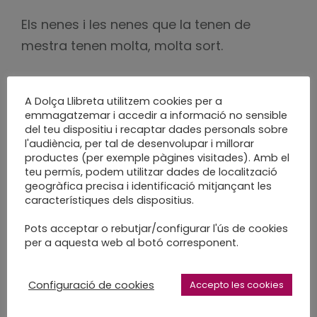
Els nenes i les nenes que la tenen de
mestra tenen molta, molta sort.
Mil gràcies per confiar en mi
A Dolça Llibreta utilitzem cookies per a
@elpinzelldelacris
emmagatzemar i accedir a informació no sensible
del teu dispositiu i recaptar dades personals sobre
l'audiència, per tal de desenvolupar i millorar
productes (per exemple pàgines visitades). Amb el
teu permís, podem utilitzar dades de localització
geogràfica precisa i identificació mitjançant les
característiques dels dispositius.
Pots acceptar o rebutjar/configurar l'ús de cookies
bookbinding
encuadernación
per a aquesta web al botó corresponent.
enquadernació
enquadernació creativa
enquadernacio sabadell
fet a mà
Configuració de cookies
Accepto les cookies
fet a mida
fet a poc a poc
handcraft