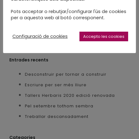
slow craft
slow made
Pots acceptar o rebutjar/configurar l'ús de cookies
per a aquesta web al botó corresponent.
Configuració de cookies
Accepto les cookies
Entrades recents
Desconstruir per tornar a construir
Escriure per ser més lliure
Tallers Herbaris 2020 edició renovada
Pel setembre tothom sembra
Treballar descansadament
Categories