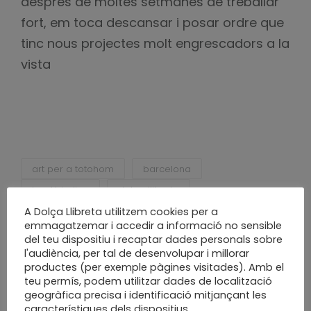
després de moltes setmanes de treballar
fort, em toca descansar i posar ordre que
tinc nous projectes molt engrescadors a la
vista
art per a totohom
barcelona
bookbinding
dolça llibreta
enquadernació
enquadernacio sabadell
A Dolça Llibreta utilitzem cookies per a
emmagatzemar i accedir a informació no sensible
fet a mà
fet a mida
fet a poc a poc
del teu dispositiu i recaptar dades personals sobre
handcraft
handmade
materials
l'audiència, per tal de desenvolupar i millorar
productes (per exemple pàgines visitades). Amb el
nadal
paper
paper i cartró
teu permís, podem utilitzar dades de localització
paper work
paperlicious
sabadell
geogràfica precisa i identificació mitjançant les
característiques dels dispositius.