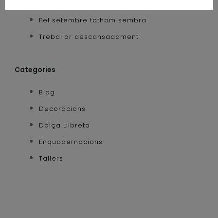
Tallers Herbaris 2020 edició renovada
Pel setembre tothom sembra
Treballar descansadament
Categories
Blog
Decoracions
Dolça Llibreta
Enquadernacions
Tallers