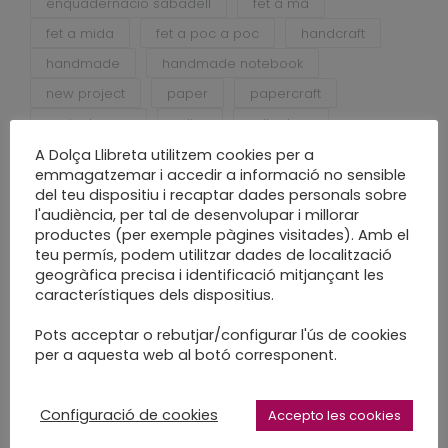
enquadernacio sabadell
fet a mà
fet a mida
fet a poc a poc
handcraft
handmade
handmade notebook
new project
paper
papercraft
projecte nou
relier
religatura
sabadell
slow craft
slow made
A Dolça Llibreta utilitzem cookies per a
emmagatzemar i accedir a informació no sensible
del teu dispositiu i recaptar dades personals sobre
l'audiència, per tal de desenvolupar i millorar
productes (per exemple pàgines visitades). Amb el
teu permís, podem utilitzar dades de localització
geogràfica precisa i identificació mitjançant les
característiques dels dispositius.
Pots acceptar o rebutjar/configurar l'ús de cookies
Entrades recents
per a aquesta web al botó corresponent.
Desconstruir per tornar a construir
Configuració de cookies
Accepto les cookies
Escriure per ser més lliure