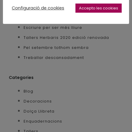
Entrades recents
Configuració de cookies
Accepto les cookies
Desconstruir per tornar a construir
Escriure per ser més lliure
Tallers Herbaris 2020 edició renovada
Pel setembre tothom sembra
Treballar descansadament
Categories
Blog
Decoracions
Dolça Llibreta
Enquadernacions
Tallers