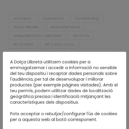
art paper
barcelona
bookbinding
dolça llibreta
enquadernació
enquadernacio sabadell
fet a mà
fet a mida
fet a poc a poc
fulles de paper
handcraft
handmade
handmade notebook
materials
paper
A Dolça Llibreta utilitzem cookies per a
emmagatzemar i accedir a informació no sensible
paper leaves
primavera
sabadell
del teu dispositiu i recaptar dades personals sobre
slow craft
slow made
spring
l'audiència, per tal de desenvolupar i millorar
productes (per exemple pàgines visitades). Amb el
teu permís, podem utilitzar dades de localització
geogràfica precisa i identificació mitjançant les
característiques dels dispositius.
Pots acceptar o rebutjar/configurar l'ús de cookies
per a aquesta web al botó corresponent.