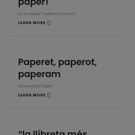
paper!
És la meva "matèria primera"
LEARN MORE
Paperet, paperot,
paperam
Meravellós Paper
LEARN MORE
“la llibreta més