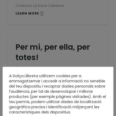
Col·lecció La Dona Catalana
LEARN MORE
Per mi, per ella, per
totes!
8 de març
A Dolça Llibreta utilitzem cookies per a
LEARN MORE
emmagatzemar i accedir a informació no sensible
del teu dispositiu i recaptar dades personals sobre
l'audiència, per tal de desenvolupar i millorar
productes (per exemple pàgines visitades). Amb el
teu permís, podem utilitzar dades de localització
Tot a punt per relligar
geogràfica precisa i identificació mitjançant les
característiques dels dispositius.