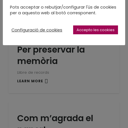
en procés...
Pots acceptar o rebutjar/configurar l'ús de cookies
per a aquesta web al botó corresponent.
LEARN MORE
Configuració de cookies
Accepto les cookies
Per preservar la
memòria
Llibre de records
LEARN MORE
Com m’agrada el