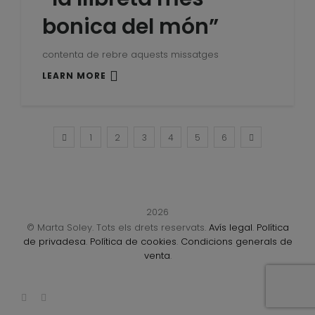
bonica del món”
contenta de rebre aquests missatges
LEARN MORE
1
2
3
4
5
6
2026
© Marta Soley. Tots els drets reservats.
Avís legal
.
Política
de privadesa
.
Política de cookies
.
Condicions generals de
venta
.