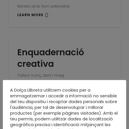
llibreta amb llom extensible
LEARN MORE
Enquadernació
creativa
Tallers març, abril i maig
LEARN MORE
A Dolça Llibreta utilitzem cookies per a
emmagatzemar i accedir a informació no sensible
del teu dispositiu i recaptar dades personals sobre
l'audiència, per tal de desenvolupar i millorar
productes (per exemple pàgines visitades). Amb el
Perquè juntes som
teu permís, podem utilitzar dades de localització
geogràfica precisa i identificació mitjançant les