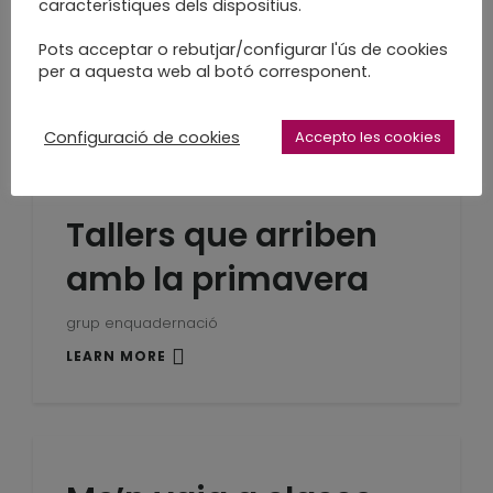
imparables
característiques dels dispositius.
Pots acceptar o rebutjar/configurar l'ús de cookies
8 de març
per a aquesta web al botó corresponent.
LEARN MORE
Configuració de cookies
Accepto les cookies
Tallers que arriben
amb la primavera
grup enquadernació
LEARN MORE