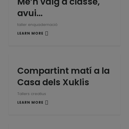
Me’n vaig a classe,
avui…
taller enquadernació
LEARN MORE
Compartint matí a la
Casa dels Xuklis
Tallers creatius
LEARN MORE