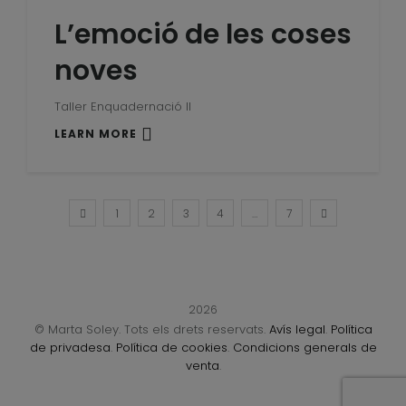
L’emoció de les coses
noves
Taller Enquadernació II
LEARN MORE
1
2
3
4
…
7
2026
© Marta Soley. Tots els drets reservats.
Avís legal
.
Política
de privadesa
.
Política de cookies
.
Condicions generals de
venta
.