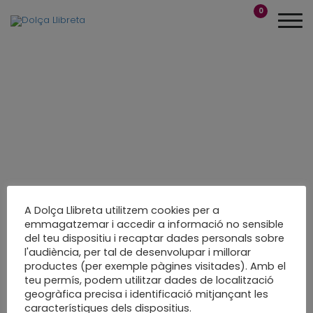
0
A Dolça Llibreta utilitzem cookies per a
emmagatzemar i accedir a informació no sensible
del teu dispositiu i recaptar dades personals sobre
Tot a punt per
l'audiència, per tal de desenvolupar i millorar
productes (per exemple pàgines visitades). Amb el
començar les
teu permís, podem utilitzar dades de localització
geogràfica precisa i identificació mitjançant les
classes
característiques dels dispositius.