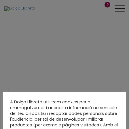
0
“Paperaules”
A Dolça Llibreta utilitzem cookies per a
emmagatzemar i accedir a informació no sensible
paper+paraules
del teu dispositiu i recaptar dades personals sobre
l'audiència, per tal de desenvolupar i millorar
productes (per exemple pàgines visitades). Amb el
Un tastet online a 4 mans