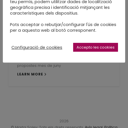
teu permís, podem utilitzar dades de localització
LEARN MORE
geogràfica precisa i identificació mitjançant les
característiques dels dispositius.
Pots acceptar o rebutjar/configurar l'ús de cookies
per a aquesta web al botó corresponent.
Tallers presencials –
Configuració de cookies
Accepto les cookies
Tallers online
propostes mes de juny
LEARN MORE
2026
© Marta Soley. Tots els drets reservats.
Avís legal
.
Política