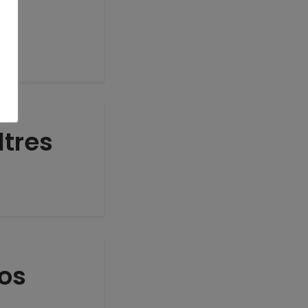
ltres
nos