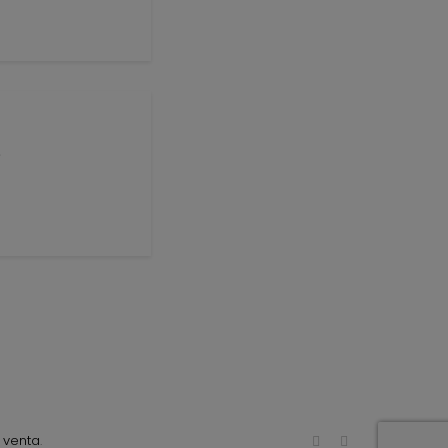
s
 venta
.