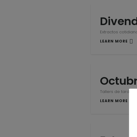
Divend
Extractos cotidian
LEARN MORE
Octubr
Tallers de tardor
LEARN MORE