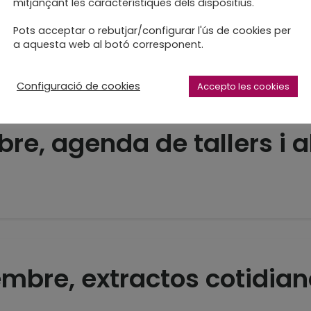
tos cotidianos
mitjançant les característiques dels dispositius.
Pots acceptar o rebutjar/configurar l'ús de cookies per
rerío de la Plata
a aquesta web al botó corresponent.
Configuració de cookies
Accepto les cookies
re, agenda de tallers i a
embre, extractos cotidia