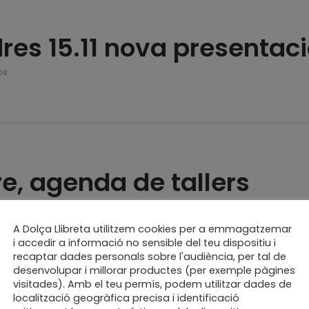
res 15.11 nova presentac
os
e, agenda de tallers
A Dolça Llibreta utilitzem cookies per a emmagatzemar
i accedir a informació no sensible del teu dispositiu i
recaptar dades personals sobre l'audiència, per tal de
desenvolupar i millorar productes (per exemple pàgines
visitades). Amb el teu permís, podem utilitzar dades de
localització geogràfica precisa i identificació