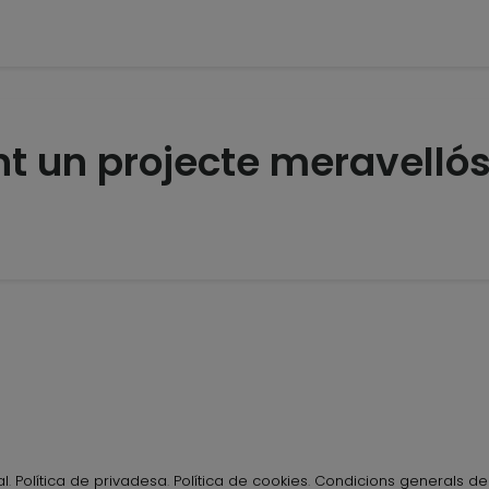
int un projecte meravelló
al
.
Política de privadesa
.
Política de cookies
.
Condicions generals de