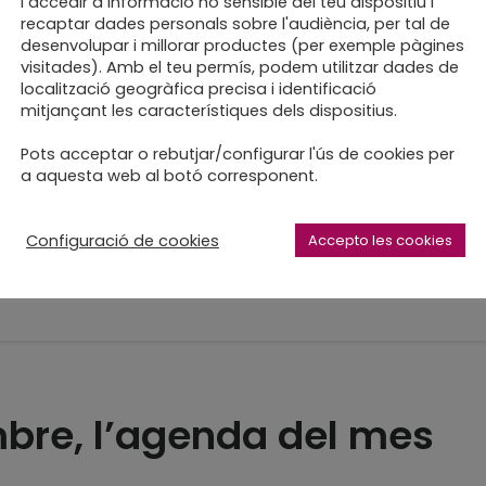
en els tallers de Nadal
i accedir a informació no sensible del teu dispositiu i
recaptar dades personals sobre l'audiència, per tal de
desenvolupar i millorar productes (per exemple pàgines
visitades). Amb el teu permís, podem utilitzar dades de
localització geogràfica precisa i identificació
mitjançant les característiques dels dispositius.
Pots acceptar o rebutjar/configurar l'ús de cookies per
a aquesta web al botó corresponent.
ca que fa fort 2019
Configuració de cookies
Accepto les cookies
re, l’agenda del mes