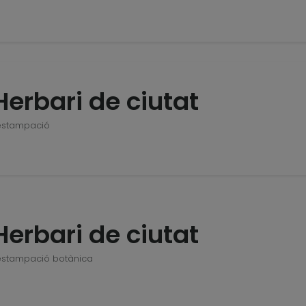
Herbari de ciutat
estampació
Herbari de ciutat
estampació botànica