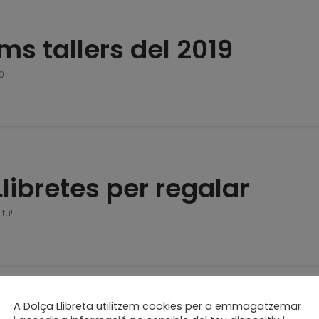
ims tallers del 2019
0
Llibretes per regalar
tu!
A Dolça Llibreta utilitzem cookies per a emmagatzemar