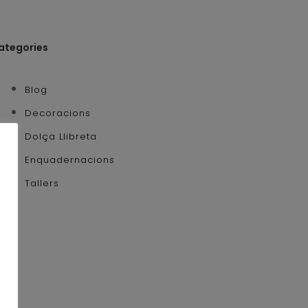
ategories
Blog
Decoracions
Dolça Llibreta
Enquadernacions
Tallers