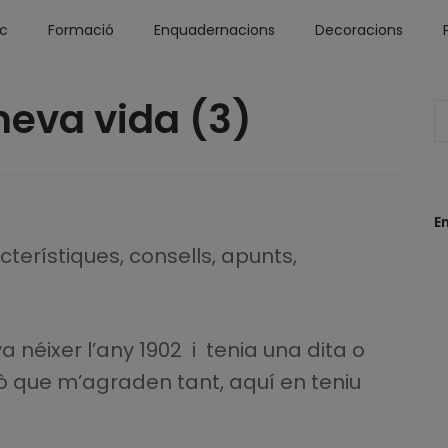
óc
Formació
Enquadernacions
Decoracions
meva vida (3)
E
terístiques, consells, apunts,
 néixer l’any 1902 i tenia una dita o
ixò que m’agraden tant, aquí en teniu