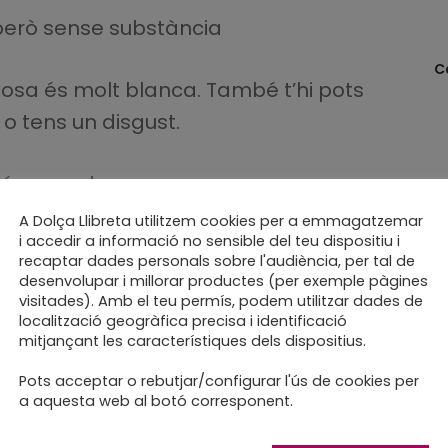
 però sense substància
C
osa és molt blanca. També t’hi pots
 tens un disgust.
té cap valor
A Dolça Llibreta utilitzem cookies per a emmagatzemar
i accedir a informació no sensible del teu dispositiu i
uan una cosa és molt prima o de nyigui-
recaptar dades personals sobre l'audiència, per tal de
desenvolupar i millorar productes (per exemple pàgines
visitades). Amb el teu permís, podem utilitzar dades de
localització geogràfica precisa i identificació
idícul
mitjançant les característiques dels dispositius.
Pots acceptar o rebutjar/configurar l'ús de cookies per
trol
a aquesta web al botó corresponent.