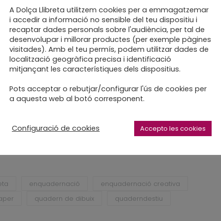
A Dolça Llibreta utilitzem cookies per a emmagatzemar
i accedir a informació no sensible del teu dispositiu i
recaptar dades personals sobre l'audiència, per tal de
C
desenvolupar i millorar productes (per exemple pàgines
 moment per començar
visitades). Amb el teu permís, podem utilitzar dades de
localització geogràfica precisa i identificació
mitjançant les característiques dels dispositius.
nica que s’adapti a les teves
 Tu tries mides, format, colors, tipus
Pots acceptar o rebutjar/configurar l'ús de cookies per
a aquesta web al botó corresponent.
 te l’enquaderno.
Configuració de cookies
Accepto les cookies
eta
enquadernació
enquadernació creativa
aper
quadern de dibuix
quaderndestiu