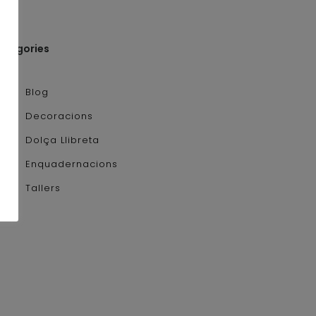
ategories
Blog
Decoracions
Dolça Llibreta
Enquadernacions
Tallers