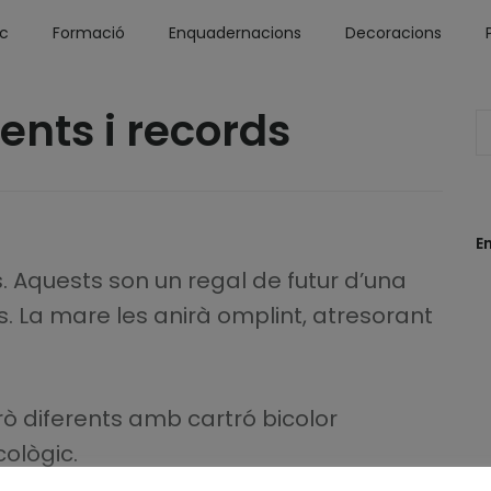
óc
Formació
Enquadernacions
Decoracions
ents i records
E
. Aquests son un regal de futur d’una
s. La mare les anirà omplint, atresorant
rò diferents amb cartró bicolor
cològic.