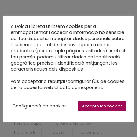
A Dolça Llibreta utilitzem cookies per a
emmagatzemar i accedir a informació no sensible
del teu dispositiu i recaptar dades personals sobre
l'audiència, per tal de desenvolupar i millorar
productes (per exemple pàgines visitades). Amb el
teu permís, podem utilitzar dades de localització
geogràfica precisa i identificació mitjançant les
autumn
autumn decoration
característiques dels dispositius.
botigues decorades
decoracio a mida
Pots acceptar o rebutjar/configurar l'ús de cookies
decoracio botiga
decoracio de tardor
per a aquesta web al botó corresponent.
decoració de temporada
decoració personalitzada
dolça llibreta
Configuració de cookies
Accepto les cookies
fet a mà
fet a mida
fet a poc a poc
flors de paper
girasols de paper
handmade
slowcraft
slowmade