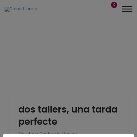
0
dos tallers, una tarda
perfecte
Biblioteca Caldes de Montbui