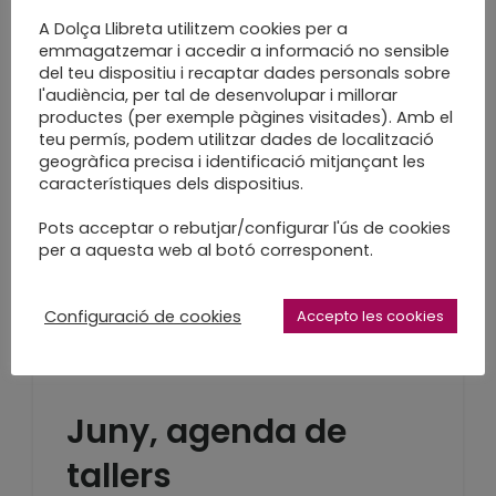
LEARN MORE
A Dolça Llibreta utilitzem cookies per a
emmagatzemar i accedir a informació no sensible
del teu dispositiu i recaptar dades personals sobre
l'audiència, per tal de desenvolupar i millorar
productes (per exemple pàgines visitades). Amb el
teu permís, podem utilitzar dades de localització
El viatge comença
geogràfica precisa i identificació mitjançant les
característiques dels dispositius.
amb els preparatius
Pots acceptar o rebutjar/configurar l'ús de cookies
per a aquesta web al botó corresponent.
Tallers Viatgetecafest 2019
LEARN MORE
Configuració de cookies
Accepto les cookies
Juny, agenda de
tallers