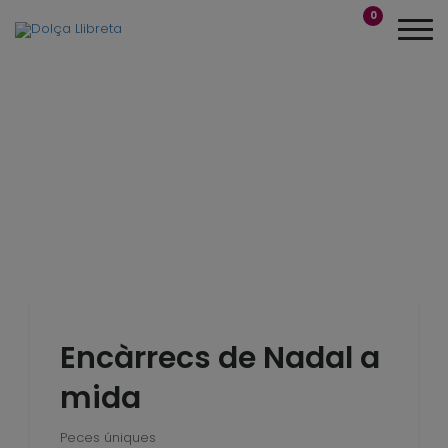
0
Encàrrecs de Nadal a
mida
Peces úniques