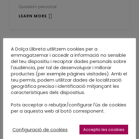
Quadern personal
LEARN MORE
A Dolça Llibreta utilitzem cookies per a
Quadern d’artista
emmagatzemar i accedir a informació no sensible
del teu dispositiu i recaptar dades personals sobre
molt a mida
l'audiència, per tal de desenvolupar i millorar
productes (per exemple pàgines visitades). Amb el
teu permís, podem utilitzar dades de localització
Encàrrec especial
geogràfica precisa i identificació mitjançant les
LEARN MORE
característiques dels dispositius.
Pots acceptar o rebutjar/configurar l'ús de cookies
per a aquesta web al botó corresponent.
fulls i fulles de tardor
Configuració de cookies
Accepto les cookies