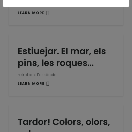
Quadern de ...
LEARN MORE
Estiuejar. El mar, els
pins, les roques…
retrobant l'essència
LEARN MORE
Tardor! Colors, olors,