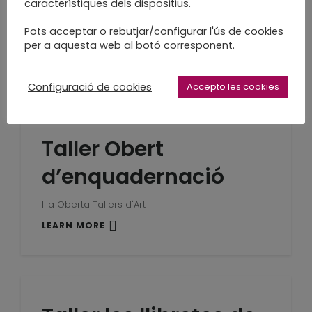
d’enquadernació
característiques dels dispositius.
Pots acceptar o rebutjar/configurar l'ús de cookies
Illa Oberta Tallers d'Art
per a aquesta web al botó corresponent.
LEARN MORE
Configuració de cookies
Accepto les cookies
Taller Obert
d’enquadernació
Illa Oberta Tallers d'Art
LEARN MORE