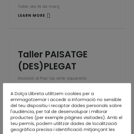
Taller dia 14 de març
LEARN MORE
Taller PAISATGE
(DES)PLEGAT
Iniciació al Pop-Up amb aquarel·la
LEARN MORE
A Dolça Llibreta utilitzem cookies per a
emmagatzemar i accedir a informació no sensible
del teu dispositiu i recaptar dades personals sobre
l'audiència, per tal de desenvolupar i millorar
productes (per exemple pàgines visitades). Amb el
Taller obert
teu permís, podem utilitzar dades de localització
geogràfica precisa i identificació mitjançant les