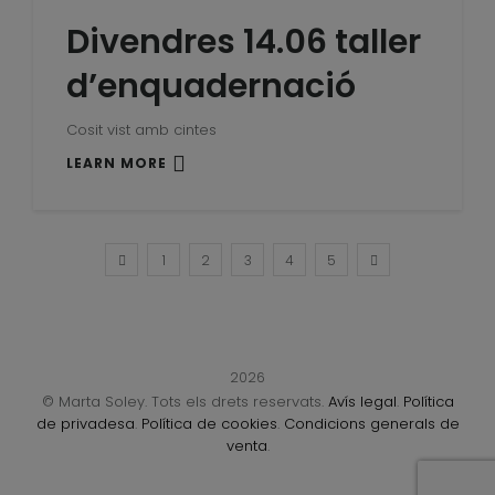
Divendres 14.06 taller
d’enquadernació
Cosit vist amb cintes
LEARN MORE
1
2
3
4
5
2026
© Marta Soley. Tots els drets reservats.
Avís legal
.
Política
de privadesa
.
Política de cookies
.
Condicions generals de
venta
.