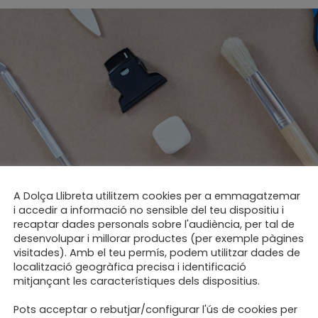
A Dolça Llibreta utilitzem cookies per a emmagatzemar
punt per començar les cl
i accedir a informació no sensible del teu dispositiu i
recaptar dades personals sobre l'audiència, per tal de
desenvolupar i millorar productes (per exemple pàgines
visitades). Amb el teu permís, podem utilitzar dades de
localització geogràfica precisa i identificació
mitjançant les característiques dels dispositius.
Pots acceptar o rebutjar/configurar l'ús de cookies per