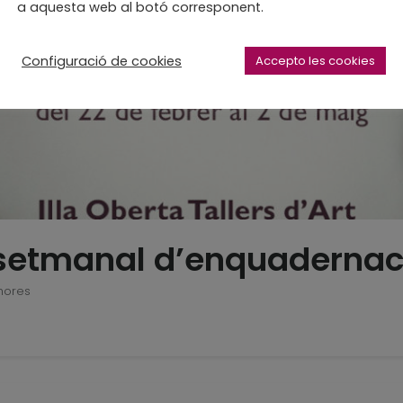
a aquesta web al botó corresponent.
Configuració de cookies
Accepto les cookies
 setmanal d’enquadernac
hores