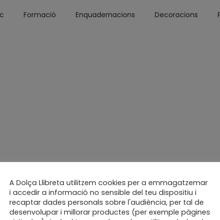
óc
Formació
Enquadernacions
Decoracions
A Dolça Llibreta utilitzem cookies per a emmagatzemar
i accedir a informació no sensible del teu dispositiu i
recaptar dades personals sobre l'audiència, per tal de
desenvolupar i millorar productes (per exemple pàgines