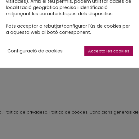
visitades). Amb el teu permís, podem utilitzar dades de
localització geogràfica precisa i identificació
mitjançant les característiques dels dispositius.
rda a la casa dels Xuklis
Pots acceptar o rebutjar/configurar l'ús de cookies per
a aquesta web al botó corresponent.
iu
Configuració de cookies
Accepto les cookies
al
.
Política de privadesa
.
Política de cookies
.
Condicions generals de