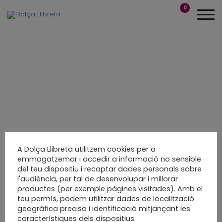
0
A Dolça Llibreta utilitzem cookies per a
emmagatzemar i accedir a informació no sensible
del teu dispositiu i recaptar dades personals sobre
Felicita l’any amb
l'audiència, per tal de desenvolupar i millorar
productes (per exemple pàgines visitades). Amb el
una postal
teu permís, podem utilitzar dades de localització
geogràfica precisa i identificació mitjançant les
Taller a la biblioteca
característiques dels dispositius.