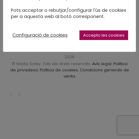
LEARN MORE
Pots acceptar o rebutjar/configurar l'ús de cookies
per a aquesta web al botó corresponent.
Configuració de cookies
Accepto les cookies
2026
© Marta Soley. Tots els drets reservats.
Avís legal
.
Política
de privadesa
.
Política de cookies
.
Condicions generals de
venta
.