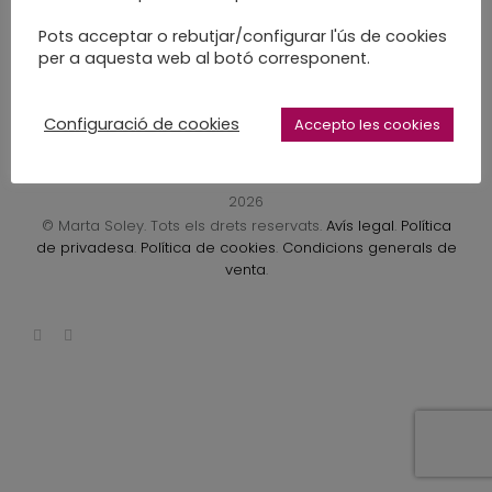
LEARN MORE
Pots acceptar o rebutjar/configurar l'ús de cookies
per a aquesta web al botó corresponent.
Configuració de cookies
Accepto les cookies
2026
© Marta Soley. Tots els drets reservats.
Avís legal
.
Política
de privadesa
.
Política de cookies
.
Condicions generals de
venta
.