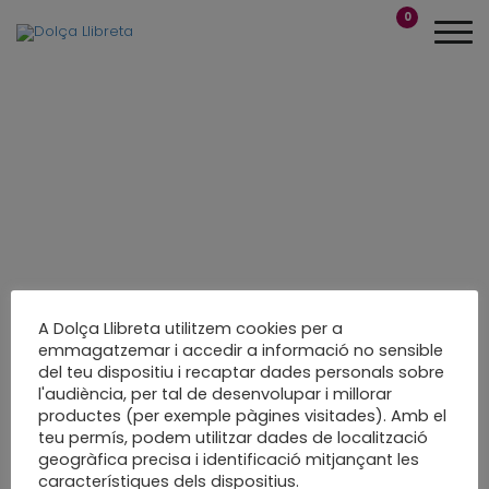
0
A Dolça Llibreta utilitzem cookies per a
emmagatzemar i accedir a informació no sensible
del teu dispositiu i recaptar dades personals sobre
Taller de Dracs
l'audiència, per tal de desenvolupar i millorar
productes (per exemple pàgines visitades). Amb el
Lectors i creatius
teu permís, podem utilitzar dades de localització
geogràfica precisa i identificació mitjançant les
A la Biblio de Sentmenat
característiques dels dispositius.