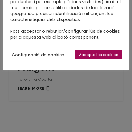
productes (per exemple pàgines visitades). Amb el
teu permís, podem utilitzar dades de localització
Mostra Tallers d'Art Illa Oberta
geogràfica precisa i identificació mitjançant les
LEARN MORE
característiques dels dispositius.
Pots acceptar o rebutjar/configurar l'ús de cookies
per a aquesta web al botó corresponent.
Aquesta tarda,
Configuració de cookies
Accepto les cookies
relligem
Tallers Illa Oberta
LEARN MORE