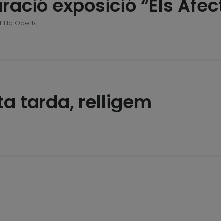
ració exposició “Els Afec
t Illa Oberta
a tarda, relligem