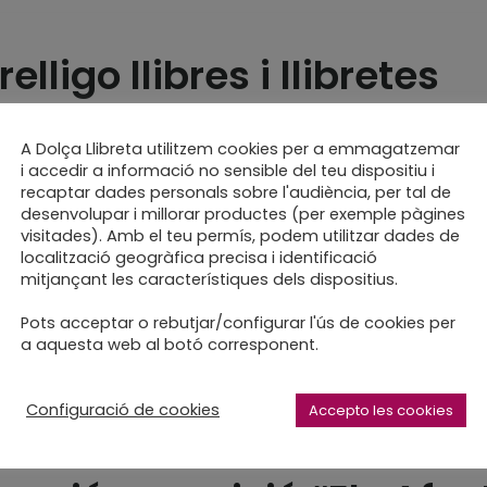
relligo llibres i llibretes
 botó
A Dolça Llibreta utilitzem cookies per a emmagatzemar
i accedir a informació no sensible del teu dispositiu i
recaptar dades personals sobre l'audiència, per tal de
desenvolupar i millorar productes (per exemple pàgines
visitades). Amb el teu permís, podem utilitzar dades de
localització geogràfica precisa i identificació
paper, fil i agulla
mitjançant les característiques dels dispositius.
Pots acceptar o rebutjar/configurar l'ús de cookies per
a aquesta web al botó corresponent.
Configuració de cookies
Accepto les cookies