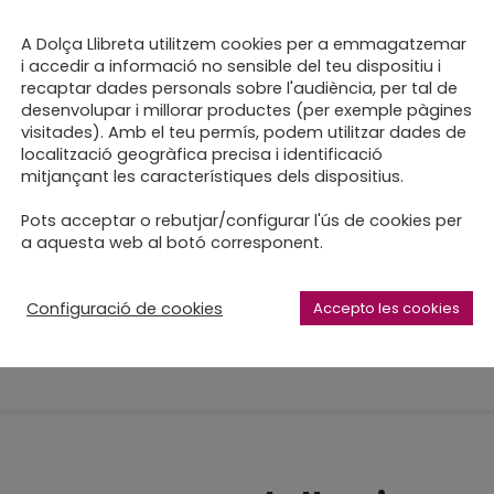
A Dolça Llibreta utilitzem cookies per a emmagatzemar
ma de Sant Josep
i accedir a informació no sensible del teu dispositiu i
recaptar dades personals sobre l'audiència, per tal de
desenvolupar i millorar productes (per exemple pàgines
ordo...
visitades). Amb el teu permís, podem utilitzar dades de
localització geogràfica precisa i identificació
mitjançant les característiques dels dispositius.
Pots acceptar o rebutjar/configurar l'ús de cookies per
a aquesta web al botó corresponent.
na nova, enquadernació
Configuració de cookies
Accepto les cookies
tes