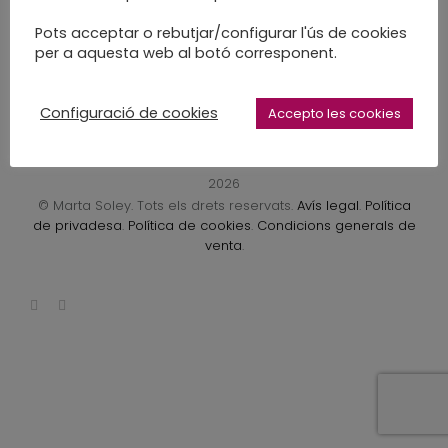
LEARN MORE
Pots acceptar o rebutjar/configurar l'ús de cookies
per a aquesta web al botó corresponent.
Configuració de cookies
Accepto les cookies
2026
© Marta Soley. Tots els drets reservats.
Avís legal
.
Política
de privadesa
.
Política de cookies
.
Condicions generals de
venta
.