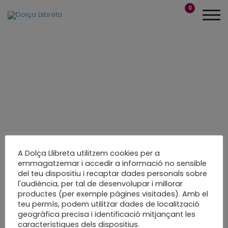
0
A Dolça Llibreta utilitzem cookies per a
emmagatzemar i accedir a informació no sensible
del teu dispositiu i recaptar dades personals sobre
Setembre, agenda de
l'audiència, per tal de desenvolupar i millorar
productes (per exemple pàgines visitades). Amb el
tallers i altres
teu permís, podem utilitzar dades de localització
geogràfica precisa i identificació mitjançant les
Som-hi!
característiques dels dispositius.