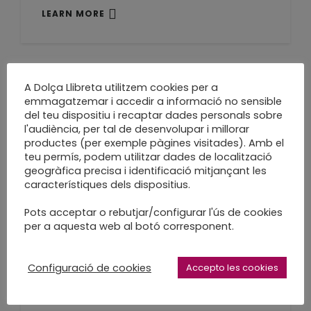
LEARN MORE
A Dolça Llibreta utilitzem cookies per a
Extractos cotidianos
emmagatzemar i accedir a informació no sensible
del teu dispositiu i recaptar dades personals sobre
l'audiència, per tal de desenvolupar i millorar
A les 20:00 h al Librerío de la Plata
productes (per exemple pàgines visitades). Amb el
LEARN MORE
teu permís, podem utilitzar dades de localització
geogràfica precisa i identificació mitjançant les
característiques dels dispositius.
Pots acceptar o rebutjar/configurar l'ús de cookies
per a aquesta web al botó corresponent.
Al setembre,
extractos cotidianos
Configuració de cookies
Accepto les cookies
llibre objecte