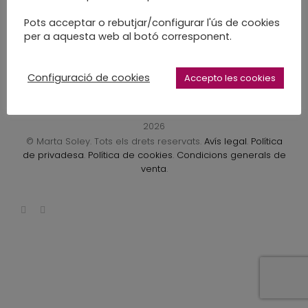
LEARN MORE
Pots acceptar o rebutjar/configurar l'ús de cookies
per a aquesta web al botó corresponent.
Configuració de cookies
Accepto les cookies
2026
© Marta Soley. Tots els drets reservats.
Avís legal
.
Política
de privadesa
.
Política de cookies
.
Condicions generals de
venta
.