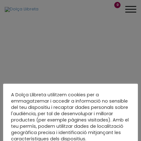
0
A Dolça Llibreta utilitzem cookies per a
emmagatzemar i accedir a informació no sensible
del teu dispositiu i recaptar dades personals sobre
Taller Embolica que
l'audiència, per tal de desenvolupar i millorar
productes (per exemple pàgines visitades). Amb el
fa fort
teu permís, podem utilitzar dades de localització
geogràfica precisa i identificació mitjançant les
Taller de Nadal
característiques dels dispositius.