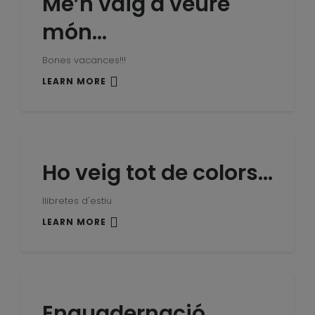
Me’n vaig a veure
món…
Bones vacances!!!
LEARN MORE
Ho veig tot de colors…
llibretes d'estiu
LEARN MORE
Enquadernació