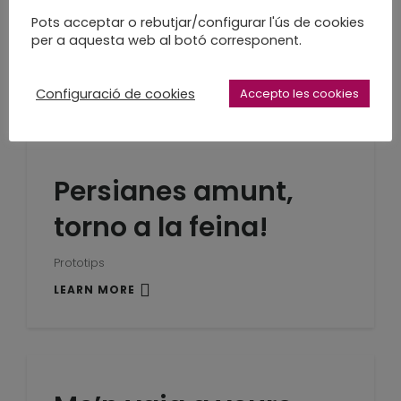
bonica…
Pots acceptar o rebutjar/configurar l'ús de cookies
per a aquesta web al botó corresponent.
enaquadernació en acordió
LEARN MORE
Configuració de cookies
Accepto les cookies
Persianes amunt,
torno a la feina!
Prototips
LEARN MORE