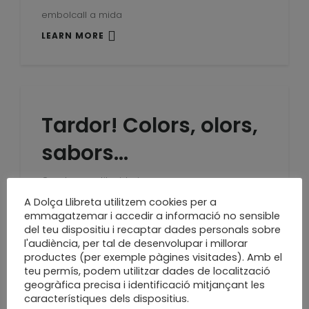
embolcall a mida
LEARN MORE
Tardor! Colors, olors,
sabors…
Quaderns estil midori
A Dolça Llibreta utilitzem cookies per a
LEARN MORE
emmagatzemar i accedir a informació no sensible
del teu dispositiu i recaptar dades personals sobre
l'audiència, per tal de desenvolupar i millorar
productes (per exemple pàgines visitades). Amb el
teu permís, podem utilitzar dades de localització
Senzilla, petita i
geogràfica precisa i identificació mitjançant les
característiques dels dispositius.