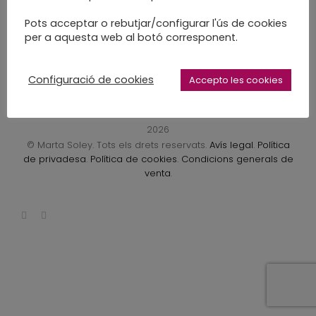
LEARN MORE
Pots acceptar o rebutjar/configurar l'ús de cookies
per a aquesta web al botó corresponent.
Configuració de cookies
Accepto les cookies
2026
© Marta Soley. Tots els drets reservats.
Avís legal
.
Política
de privadesa
.
Política de cookies
.
Condicions generals de
venta
.