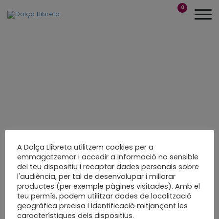
0
A Dolça Llibreta utilitzem cookies per a
emmagatzemar i accedir a informació no sensible
del teu dispositiu i recaptar dades personals sobre
Taller Embolica que
l'audiència, per tal de desenvolupar i millorar
productes (per exemple pàgines visitades). Amb el
fa fort
teu permís, podem utilitzar dades de localització
geogràfica precisa i identificació mitjançant les
Taller de Nadal
característiques dels dispositius.