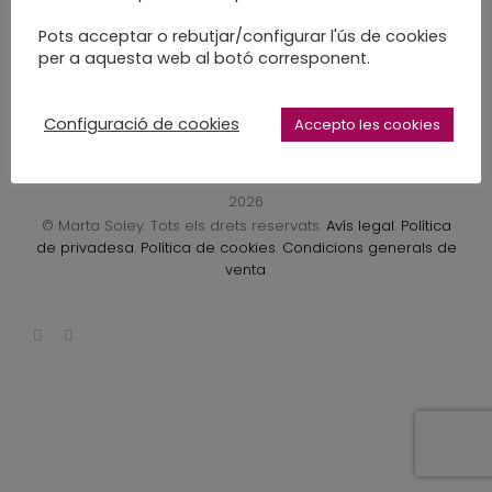
LEARN MORE
Pots acceptar o rebutjar/configurar l'ús de cookies
per a aquesta web al botó corresponent.
Configuració de cookies
Accepto les cookies
2026
© Marta Soley. Tots els drets reservats.
Avís legal
.
Política
de privadesa
.
Política de cookies
.
Condicions generals de
venta
.