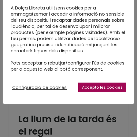
LEARN MORE
A Dolça Llibreta utilitzem cookies per a
emmagatzemar i accedir a informació no sensible
del teu dispositiu i recaptar dades personals sobre
l'audiència, per tal de desenvolupar i millorar
productes (per exemple pàgines visitades). Amb el
teu permís, podem utilitzar dades de localització
Es pot embolicar un
geogràfica precisa i identificació mitjançant les
característiques dels dispositius.
viatge?
Pots acceptar o rebutjar/configurar l'ús de cookies
per a aquesta web al botó corresponent.
embolcall
LEARN MORE
Configuració de cookies
Accepto les cookies
La llum de la tarda és
el regal