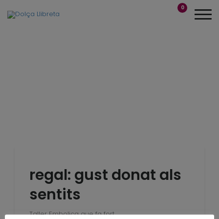
0
regal: gust donat als
sentits
Taller Embolica que fa fort