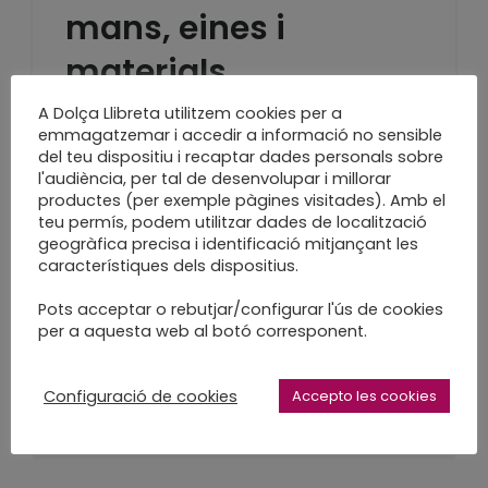
mans, eines i
materials
A Dolça Llibreta utilitzem cookies per a
Torno a la feina!
emmagatzemar i accedir a informació no sensible
LEARN MORE
del teu dispositiu i recaptar dades personals sobre
l'audiència, per tal de desenvolupar i millorar
productes (per exemple pàgines visitades). Amb el
teu permís, podem utilitzar dades de localització
geogràfica precisa i identificació mitjançant les
característiques dels dispositius.
Tot endreçat, mini
Pots acceptar o rebutjar/configurar l'ús de cookies
vacances!!
per a aquesta web al botó corresponent.
L'abril es presenta mogudet
Configuració de cookies
Accepto les cookies
LEARN MORE