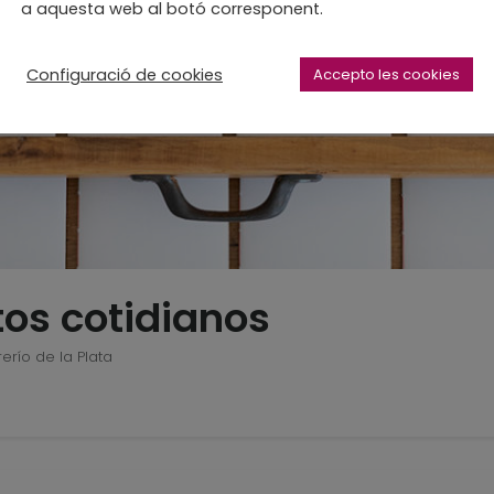
a aquesta web al botó corresponent.
Configuració de cookies
Accepto les cookies
tos cotidianos
rerío de la Plata