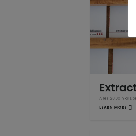
Extrac
A les 20:00 h al Lib
LEARN MORE