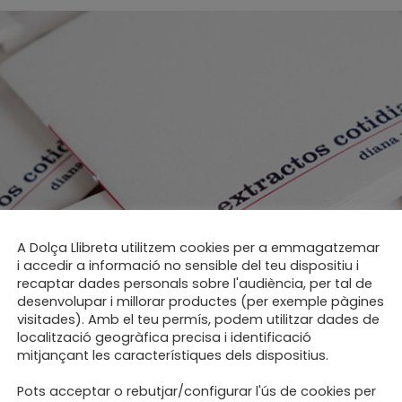
A Dolça Llibreta utilitzem cookies per a emmagatzemar
res 15.11 nova presentac
i accedir a informació no sensible del teu dispositiu i
recaptar dades personals sobre l'audiència, per tal de
desenvolupar i millorar productes (per exemple pàgines
os
visitades). Amb el teu permís, podem utilitzar dades de
localització geogràfica precisa i identificació
mitjançant les característiques dels dispositius.
Pots acceptar o rebutjar/configurar l'ús de cookies per