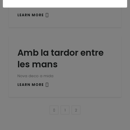
Tardor a Casa Mató
LEARN MORE
Amb la tardor entre
les mans
Nova deco a mida
LEARN MORE
1
2