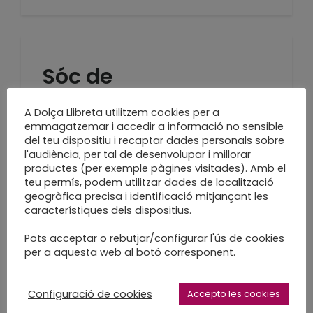
Sóc de
Castanayada!!!
A Dolça Llibreta utilitzem cookies per a
emmagatzemar i accedir a informació no sensible
Tardor
del teu dispositiu i recaptar dades personals sobre
l'audiència, per tal de desenvolupar i millorar
LEARN MORE
productes (per exemple pàgines visitades). Amb el
teu permís, podem utilitzar dades de localització
geogràfica precisa i identificació mitjançant les
característiques dels dispositius.
Cistells de tardor,
Pots acceptar o rebutjar/configurar l'ús de cookies
per a aquesta web al botó corresponent.
decoració de
temporada
Configuració de cookies
Accepto les cookies