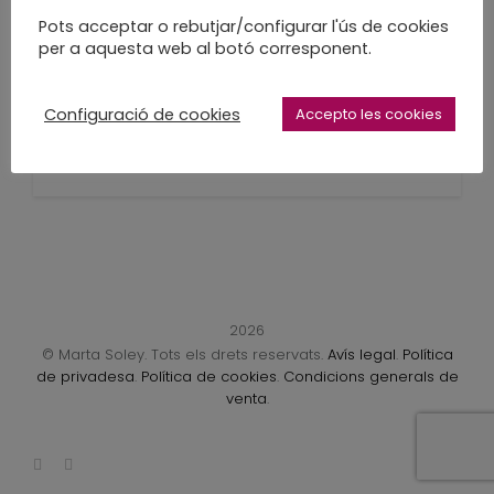
Obro i tanco
Pots acceptar o rebutjar/configurar l'ús de cookies
per a aquesta web al botó corresponent.
parèntesi
Configuració de cookies
Accepto les cookies
Taller d'Agost i vacances
LEARN MORE
2026
© Marta Soley. Tots els drets reservats.
Avís legal
.
Política
de privadesa
.
Política de cookies
.
Condicions generals de
venta
.