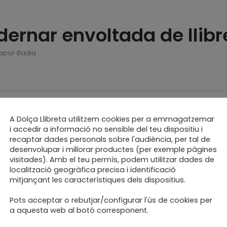
ernar envoltada de llibr
Vapor Badia
A Dolça Llibreta utilitzem cookies per a emmagatzemar
cres per fer un Tastet
i accedir a informació no sensible del teu dispositiu i
recaptar dades personals sobre l'audiència, per tal de
desenvolupar i millorar productes (per exemple pàgines
Vapor Badia
visitades). Amb el teu permís, podem utilitzar dades de
localització geogràfica precisa i identificació
mitjançant les característiques dels dispositius.
Pots acceptar o rebutjar/configurar l'ús de cookies per
a aquesta web al botó corresponent.