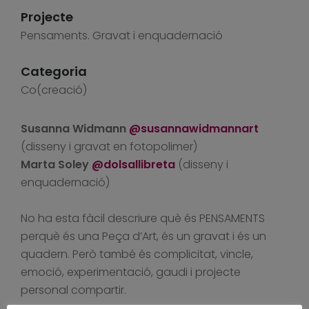
Projecte
Pensaments. Gravat i enquadernació
Categoria
Co(creació)
Susanna Widmann
@susannawidmannart
(disseny i gravat en fotopolimer)
Marta Soley
@dolsallibreta
(disseny i
enquadernació)
No ha esta fàcil descriure què és PENSAMENTS
perquè és una Peça d’Art, és un gravat i és un
quadern. Però també és complicitat, vincle,
emoció, experimentació, gaudi i projecte
personal compartir.