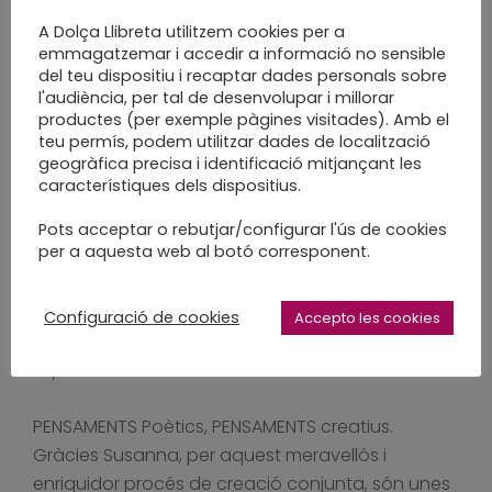
PENSAMENTS (Thoughts) és un Còdex d’Art – Art
A Dolça Llibreta utilitzem cookies per a
Codex delicat i potent on el gravat i
emmagatzemar i accedir a informació no sensible
del teu dispositiu i recaptar dades personals sobre
l’enquadernació prenen nous sentits i noves
l'audiència, per tal de desenvolupar i millorar
formes.
productes (per exemple pàgines visitades). Amb el
teu permís, podem utilitzar dades de localització
geogràfica precisa i identificació mitjançant les
Gravats a Londres i enquadernats a Sabadell, La
característiques dels dispositius.
Susanna i jo us presentem, emocionades, una
Edició exquisida i limitada de Còdex d’Art
Pots acceptar o rebutjar/configurar l'ús de cookies
per a aquesta web al botó corresponent.
desplegables amb dues cares, una amb gravat
original en fotopolímer per exposar, i l’altra plena
d’amagatalls i racons on podreu escriure,
Configuració de cookies
Accepto les cookies
dibuixar, pintar, amagar, oblidar, compartir,
expressar tots els vostres PENSAMENTS.
PENSAMENTS Poètics, PENSAMENTS creatius.
Gràcies Susanna, per aquest meravellós i
enriquidor procés de creació conjunta, són unes