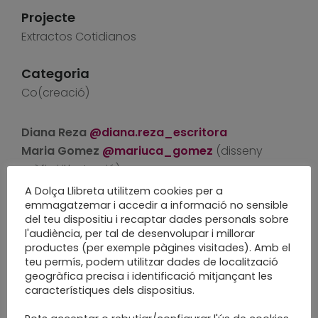
Projecte
Extractos Cotidianos
Categoria
Co(creació)
Diana Reza
@diana.reza_escritora
Maria Gomez
@mariuca_gomez
(disseny
gràfic i il.lustració)
Marta Soley
@dolsallibreta
(disseny i
A Dolça Llibreta utilitzem cookies per a
enquadernació)
emmagatzemar i accedir a informació no sensible
del teu dispositiu i recaptar dades personals sobre
Alma Reza
@lospasosdegeria
l'audiència, per tal de desenvolupar i millorar
productes (per exemple pàgines visitades). Amb el
Enquadernació i disseny d’un llibre de poesia de
teu permís, podem utilitzar dades de localització
geogràfica precisa i identificació mitjançant les
Diana Reza. Projectes que omplen l’ànima.
característiques dels dispositius.
Extractos Cotidianos és un petit i poètic llibre
objecte. 75 exemplars numerats i enquadernats