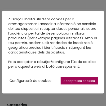
A Dolça Llibreta utilitzem cookies per a
emmagatzemar i accedir a informació no sensible
del teu dispositiu i recaptar dades personals sobre
l'audiència, per tal de desenvolupar i millorar
productes (per exemple pàgines visitades). Amb el
teu permís, podem utilitzar dades de localització
Entrades recents
geogràfica precisa i identificació mitjançant les
característiques dels dispositius.
Desconstruir per tornar a construir
Pots acceptar o rebutjar/configurar l'ús de cookies
Escriure per ser més lliure
per a aquesta web al botó corresponent.
Tallers Herbaris 2020 edició renovada
Configuració de cookies
Pel setembre tothom sembra
Accepto les cookies
Treballar descansadament
Categories