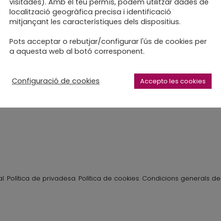
visitades). Amb el teu permís, podem utilitzar dades de
localització geogràfica precisa i identificació
mitjançant les característiques dels dispositius.
ps de sembrar i col·labo
Pots acceptar o rebutjar/configurar l'ús de cookies per
a aquesta web al botó corresponent.
Configuració de cookies
Accepto les cookies
al
.
Política de privadesa
.
Política de cookies
.
Condicions generals de