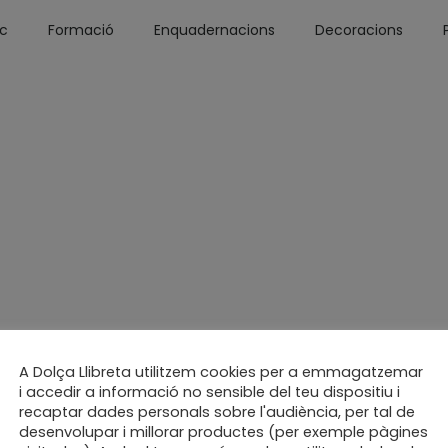
óc
Formació
Enquadernacions
Decoracions
A Dolça Llibreta utilitzem cookies per a emmagatzemar
i accedir a informació no sensible del teu dispositiu i
recaptar dades personals sobre l'audiència, per tal de
desenvolupar i millorar productes (per exemple pàgines