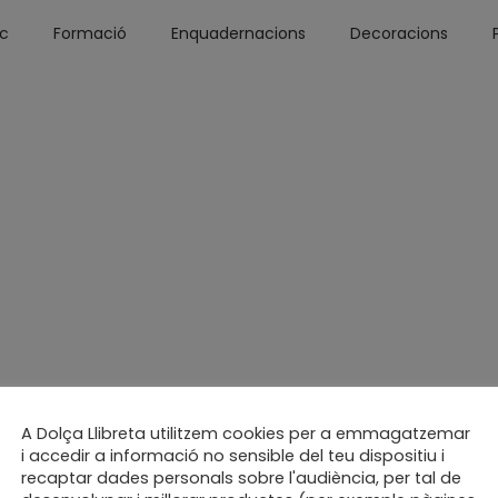
óc
Formació
Enquadernacions
Decoracions
A Dolça Llibreta utilitzem cookies per a emmagatzemar
i accedir a informació no sensible del teu dispositiu i
recaptar dades personals sobre l'audiència, per tal de