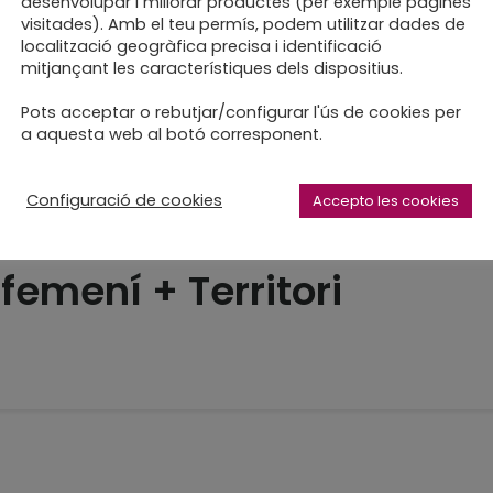
desenvolupar i millorar productes (per exemple pàgines
visitades). Amb el teu permís, podem utilitzar dades de
localització geogràfica precisa i identificació
 ple de coses noves
mitjançant les característiques dels dispositius.
Pots acceptar o rebutjar/configurar l'ús de cookies per
uesta
a aquesta web al botó corresponent.
Configuració de cookies
Accepto les cookies
femení + Territori