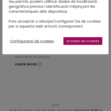
teu permís, podem utilitzar dades de localització
LEARN MORE
geogràfica precisa i identificació mitjançant les
característiques dels dispositius.
Pots acceptar o rebutjar/configurar l'ús de cookies
per a aquesta web al botó corresponent.
Estic tocada de
Configuració de cookies
Accepto les cookies
Primavera
decoració en procés
LEARN MORE
2026
© Marta Soley. Tots els drets reservats.
Avís legal
.
Política