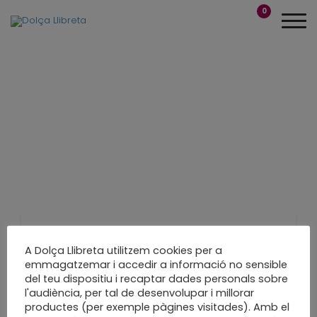
0
Recuperar, reutilitzar,
A Dolça Llibreta utilitzem cookies per a
emmagatzemar i accedir a informació no sensible
reciclar
del teu dispositiu i recaptar dades personals sobre
l'audiència, per tal de desenvolupar i millorar
productes (per exemple pàgines visitades). Amb el
Decoració de temporada