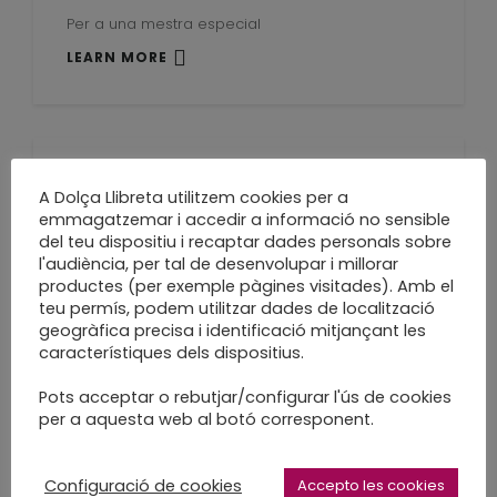
Per a una mestra especial
LEARN MORE
Feliços 90 avi!! Amor
A Dolça Llibreta utilitzem cookies per a
emmagatzemar i accedir a informació no sensible
de nétes
del teu dispositiu i recaptar dades personals sobre
l'audiència, per tal de desenvolupar i millorar
productes (per exemple pàgines visitades). Amb el
Àlbum de fotos
teu permís, podem utilitzar dades de localització
LEARN MORE
geogràfica precisa i identificació mitjançant les
característiques dels dispositius.
Pots acceptar o rebutjar/configurar l'ús de cookies
per a aquesta web al botó corresponent.
Voilà! Aires
Configuració de cookies
Accepto les cookies