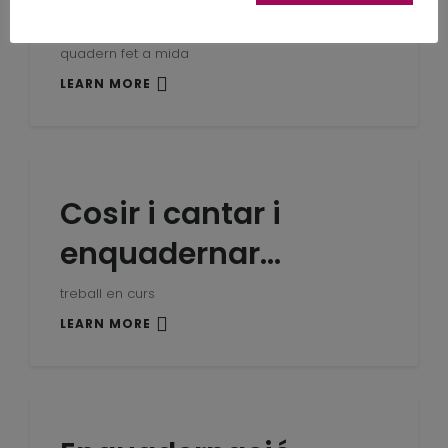
provençals….
quadern fet a mida
LEARN MORE
Cosir i cantar i
enquadernar…
treball en curs
LEARN MORE