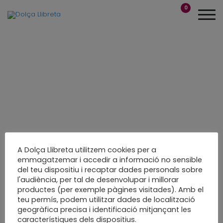
0
A Dolça Llibreta utilitzem cookies per a
emmagatzemar i accedir a informació no sensible
del teu dispositiu i recaptar dades personals sobre
Feliços 90 avi!! Amor
l'audiència, per tal de desenvolupar i millorar
productes (per exemple pàgines visitades). Amb el
de nétes
teu permís, podem utilitzar dades de localització
geogràfica precisa i identificació mitjançant les
Àlbum de fotos
característiques dels dispositius.