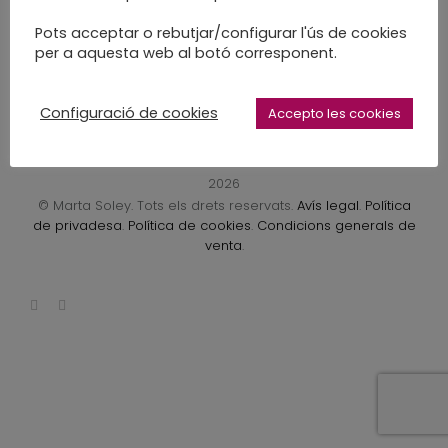
LEARN MORE
Pots acceptar o rebutjar/configurar l'ús de cookies
per a aquesta web al botó corresponent.
Configuració de cookies
Accepto les cookies
2026
© Marta Soley. Tots els drets reservats.
Avís legal
.
Política
de privadesa
.
Política de cookies
.
Condicions generals de
venta
.